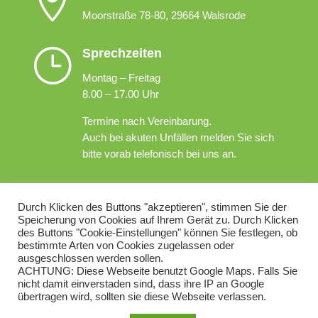

Moorstraße 78-80, 29664 Walsrode
}
Sprechzeiten
Montag – Freitag
8.00 – 17.00 Uhr
Termine nach Vereinbarung.
Auch bei akuten Unfällen melden Sie sich
bitte vorab telefonisch bei uns an.
v
Telefon / E-Mail
Durch Klicken des Buttons "akzeptieren", stimmen Sie der
Telefon +49 5161 73021
Speicherung von Cookies auf Ihrem Gerät zu. Durch Klicken
info@chirurgie-walsrode.de
des Buttons "Cookie-Einstellungen" können Sie festlegen, ob
bestimmte Arten von Cookies zugelassen oder
ausgeschlossen werden sollen.
Impressum
ACHTUNG: Diese Webseite benutzt Google Maps. Falls Sie
nicht damit einverstaden sind, dass ihre IP an Google
Datenschutz
übertragen wird, sollten sie diese Webseite verlassen.
Cookies